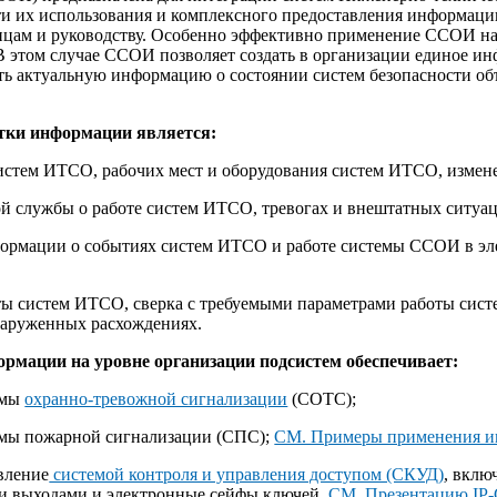
и их использования и комплексного предоставления информаци
цам и руководству. Особенно эффективно применение ССОИ на 
 этом случае ССОИ позволяет создать в организации единое ин
ть актуальную информацию о состоянии систем безопасности объ
отки информации является:
систем ИТСО, рабочих мест и оборудования систем ИТСО, изме
й службы о работе систем ИТСО, тревогах и внештатных ситуац
формации о событиях систем ИТСО и работе системы ССОИ в э
ты систем ИТСО, сверка с требуемыми параметрами работы си
наруженных расхождениях.
ормации на уровне организации подсистем обеспечивает:
емы
охранно-тревожной сигнализации
(СОТС);
емы пожарной сигнализации (СПС);
СМ. Примеры применения ин
вление
системой контроля и управления доступом (СКУД)
, вклю
и выходами и электронные сейфы ключей.
СМ. Презентацию IP-