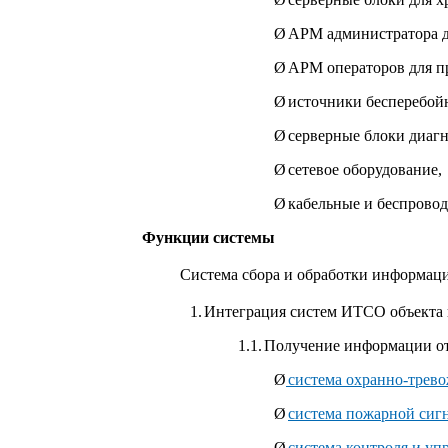
Ø
АРМ администратора д
Ø
АРМ операторов для п
Ø
источники бесперебой
Ø
серверные блоки диаг
Ø
сетевое оборудование,
Ø
кабельные и беспровод
Функции системы
Система сбора и обработки информац
1.
Интеграция систем ИТСО объекта 
1.1.
Получение информации о
Ø
система охранно-трев
Ø
система пожарной сиг
Ø
система контроля и уп