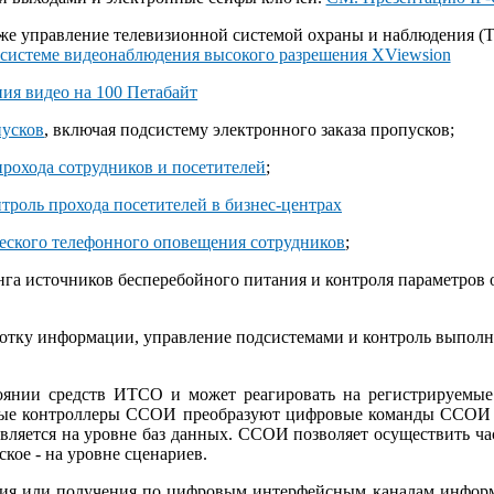
кже управление телевизионной системой охраны и наблюдения 
 системе видеонаблюдения высокого разрешения XViewsion
пусков
, включая подсистему электронного заказа пропусков;
прохода сотрудников и посетителей
;
еского телефонного оповещения сотрудников
;
га источников бесперебойного питания и контроля параметров
отку информации, управление подсистемами и контроль выполне
янии средств ИТСО и может реагировать на регистрируемые
ные контроллеры ССОИ преобразуют цифровые команды ССОИ в
твляется на уровне баз данных. ССОИ позволяет осуществить ч
кое - на уровне сценариев.
я или получения по цифровым интерфейсным каналам информ