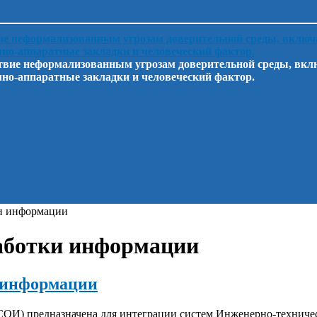
твие неформализованным угрозам доверительной среды, вкл
но-аппаратные закладки и человеческий фактор.
ки информации
работки информации
и информации
СОИ) предназначена для интеграции систем Инженерно-техниче