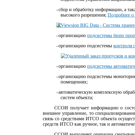
-
сбор и обработку информации, а та
высокого разрешения;
Подробнее о
-
организацию
подсистемы бюро про
-
организацию подсистемы
контроля 
-
организацию
подсистемы автоматич
-
организацию подсистемы мониторин
помещениях;
-
автоматическую комплексную обраб
систем объекта;
ССОИ получает информацию о состо
внешнее управление, то специализирован
связь со средствами ИТСО объекта осущес
средств ИТСО как ручное, так и автоматичес
ССОИ выполняет операции считывани