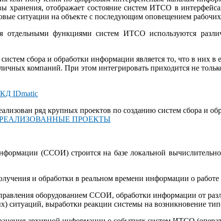
ивы хранения, отображает состояние систем ИТСО в интерфейс
овые ситуации на объекте с последующим оповещением рабочи
я отдельными функциями систем ИТСО используются разли
истем сбора и обработки информации является то, что в них в
зличных компаний. При этом интегрировать приходится не тольк
изован ряд крупных проектов по созданию систем сбора и обр
 РЕАЛИЗОВАННЫЕ ПРОЕКТЫ
информации (ССОИ) строится на базе локальной вычислительно
олучения и обработки в реальном времени информации о работ
управления оборудованием ССОИ, обработки информации от раз
х) ситуаций, выработки реакции системы на возникновение тип
хранения архивной информации о событиях систем ИТСО (опера