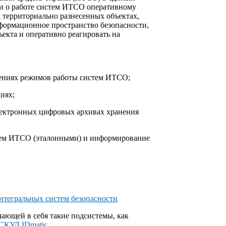
и о работе систем ИТСО оперативному
территориально разнесенных объектах,
формационное пространство безопасности,
екта и оперативно реагировать на
нениях режимов работы систем ИТСО;
иях;
лектронных цифровых архивах хранения
стем ИТСО (эталонными) и информирование
тегральных систем безопасности
чающей в себя такие подсистемы, как
СКУД IDmatic