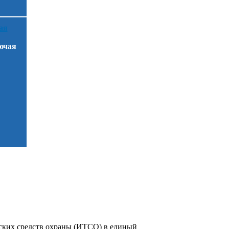
ючая
ских средств охраны (ИТСО) в единый