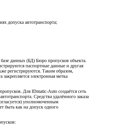
иях допуска автотранспорта;
 базе данных (БД) Бюро пропусков объекта.
гистрируются паспортные данные и другая
кже регистрируются. Таким образом,
а закрепляется электронная метка
ропусков. Для IDmatic-Auto создаётся сеть
автотранспорта. Средства удалённого заказа
согласуется) уполномоченным
т быть как на допуск одного
опусков: