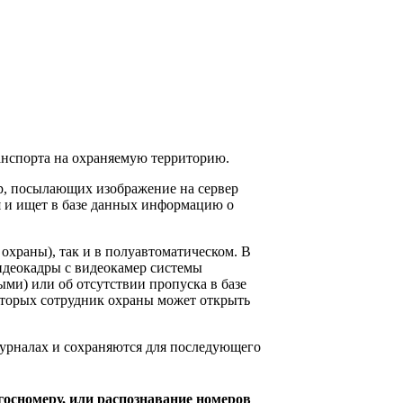
анспорта на охраняемую территорию.
ер, посылающих изображение на сервер
я и ищет в базе данных информацию о
охраны), так и в полуавтоматическом. В
идеокадры с видеокамер системы
ми) или об отсутствии пропуска в базе
оторых сотрудник охраны может открыть
урналах и сохраняются для последующего
госномеру, или распознавание номеров