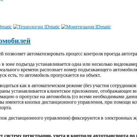
томобилей
й позволяет автоматизировать процесс контроля проезда автотр
 в зоне подъезда устанавливается одна или несколько видеокам
реального времени распознает номер подъезжающего автомобил
ск есть, то автомобиль пропускается на объект.
одиться как в автоматическом режиме (без участия сотрудников 
охраны устанавливается клиентское приложение, отображающее в
мацию о пропуске на автомобиль (со всеми необходимыми данны
ммы имеются кнопки дистанционного управления, при помощи к
порта.
опок дистанционного управления) фиксируются в электронных ж
ет систему
регистрации, учета и контроля автотранспорта по 