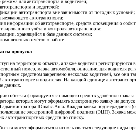
 режима для автотранспорта и водителей;
автотранспорта и водителей;
фикации автотранспорта вне зависимости от погодных условий;
выезжающего автотранспорта;
ия информации об автотранспорте, средств оповещения о событ
изированного учёта и контроля автотранспорта;
рмации, хранящейся в базе данных системы;
комплексных отчётов о работе.
ки на пропуска
ступ на территорию объекта, а также водители регистрируются в
рственный номер, марка автомобиля, описание, для водителя ре
портным средством закреплено несколько водителей, все они та
б автотранспорте и водителях. На каждой единице автотранспорт
зе данных.
орию объекта формируется с помощью средств удалённого заказа п
ераторы которых могут оформлять электронную заявку на допуск 
 администратора IDmatic-Auto. Каждая заявка подтверждается (
пользование электронной цифровой подписи (ЭЦП). Заявка може
ких автотранспортных средств по списку.
объекта могут оформляться и использоваться следующие виды пр