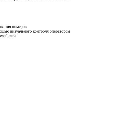
авания номеров
мощью визуального контроля оператором
томобилей