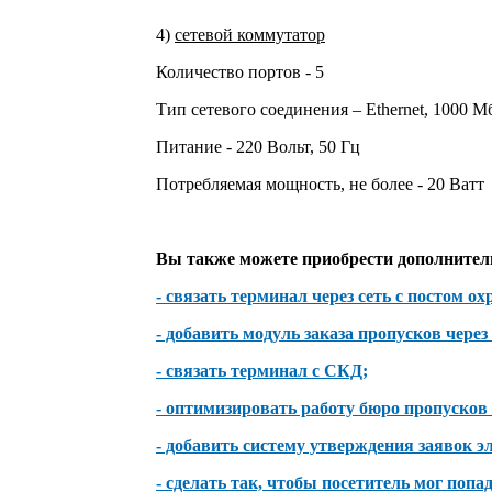
4)
сетевой коммутатор
Количество портов - 5
Тип сетевого соединения – Ethernet, 1000 М
Питание - 220 Вольт, 50 Гц
Потребляемая мощность, не более - 20 Ватт
Вы также можете приобрести дополнител
- связать терминал через сеть с постом о
- добавить модуль заказа пропусков через
- связать терминал с СКД;
- оптимизировать работу бюро пропусков
- добавить систему утверждения заявок
- сделать так, чтобы посетитель мог поп