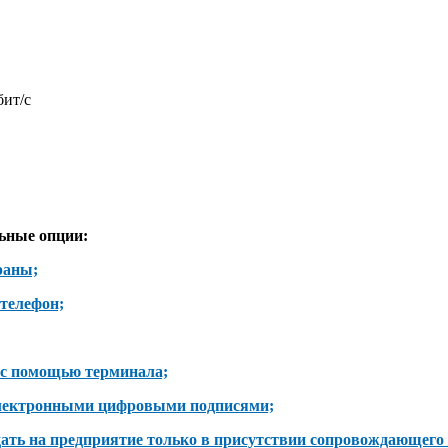
бит/с
ьные опции:
храны;
 телефон;
 с помощью терминала;
 электронными цифровыми подписями;
адать на предприятие только в присутствии сопровождающего